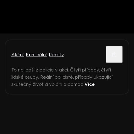
Akční
,
Kriminální
,
Reality
To nejlepší z policie v akci. Čtyři případy, čtyři
lidské osudy. Reální policisté, případy ukazující
skutečný život a volání o pomoc
Více