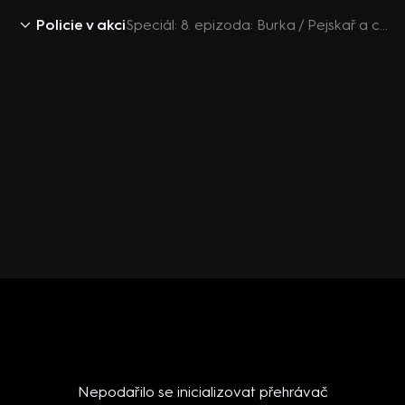
Policie v akci
Speciál: 8. epizoda: Burka / Pejskař a cyklista / Hádka manželů
Nepodařilo se inicializovat přehrávač