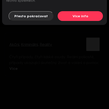
těchto systémech.
Přesto pokračovat
Více info
Akční
,
Kriminální
,
Reality
Čtyři případy, čtyři lidské osudy. Reální policisté,
případy ukazující skutečný život a volání o pomoc
Více