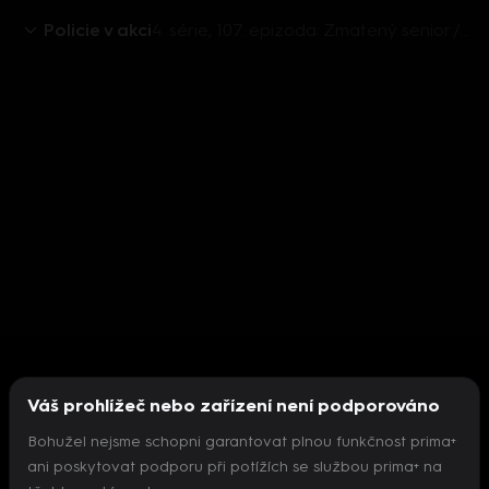
Policie v akci
4. série, 107. epizoda: Zmatený senior / Vymyšlená krádež mobilu / Vykradená garáž
Váš prohlížeč nebo zařízení není podporováno
Bohužel nejsme schopni garantovat plnou funkčnost prima+
ani poskytovat podporu při potížích se službou prima+ na
Nepodařilo se inicializovat přehrávač