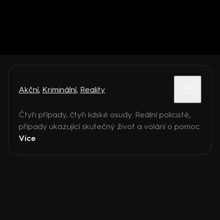
Akční
,
Kriminální
,
Reality
Čtyři případy, čtyři lidské osudy. Reální policisté,
případy ukazující skutečný život a volání o pomoc
Více