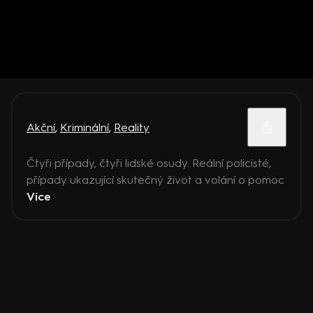
Akční
,
Kriminální
,
Reality
Čtyři případy, čtyři lidské osudy. Reální policisté,
případy ukazující skutečný život a volání o pomoc
Více