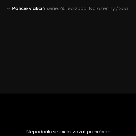
Policie v akci
4. série, 40. epizoda: Narozeniny / Špatné dveře / Rychle a zběsile II / Alternativní život III
Nepodařilo se inicializovat přehrávač