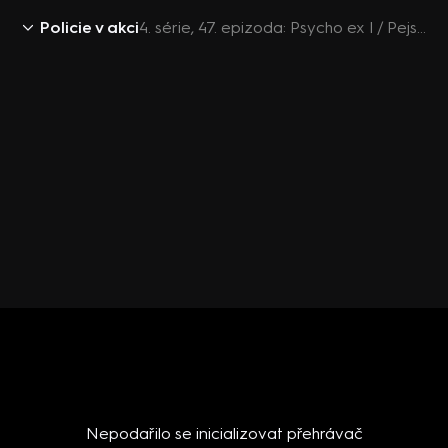
Policie v akci
4. série, 47. epizoda: Psycho ex I / Pejskař a cyklista / Psycho ex II
Nepodařilo se inicializovat přehrávač