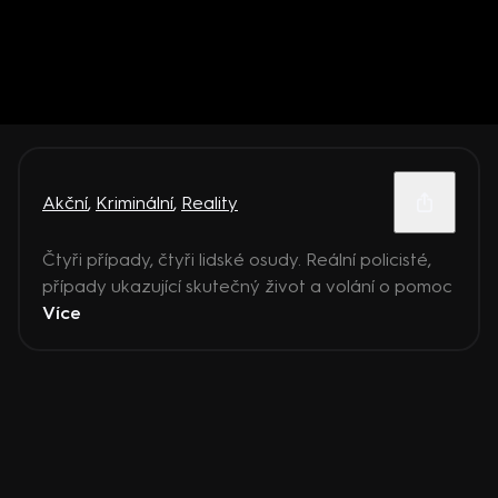
Akční
,
Kriminální
,
Reality
Čtyři případy, čtyři lidské osudy. Reální policisté,
případy ukazující skutečný život a volání o pomoc
Více