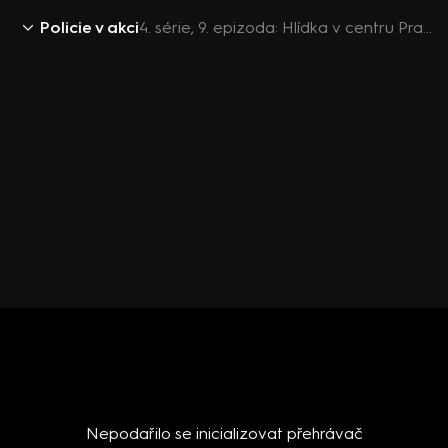
Policie v akci
4. série, 9. epizoda: Hlídka v centru Prahy I / Dceři došla trpělivost / Hlídka v centru Prahy II
Nepodařilo se inicializovat přehrávač