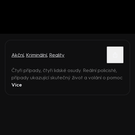
Akční
,
Kriminální
,
Reality
Čtyři případy, čtyři lidské osudy. Reální policisté,
případy ukazující skutečný život a volání o pomoc
Více