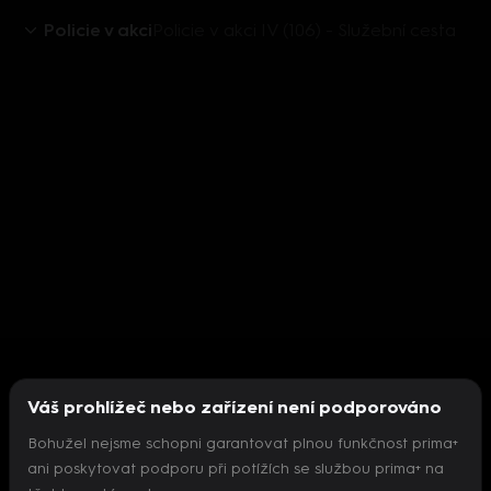
Policie v akci
Policie v akci IV (106) - Služební cesta
Váš prohlížeč nebo zařízení není podporováno
Bohužel nejsme schopni garantovat plnou funkčnost prima+
ani poskytovat podporu při potížích se službou prima+ na
Nepodařilo se inicializovat přehrávač