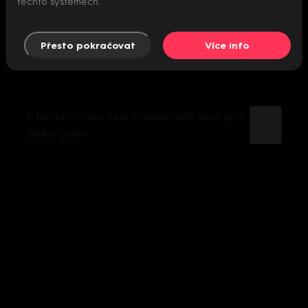
těchto systémech.
Přesto pokračovat
Více info
K tomuto videu není momentálně dostupný
žádný popis.