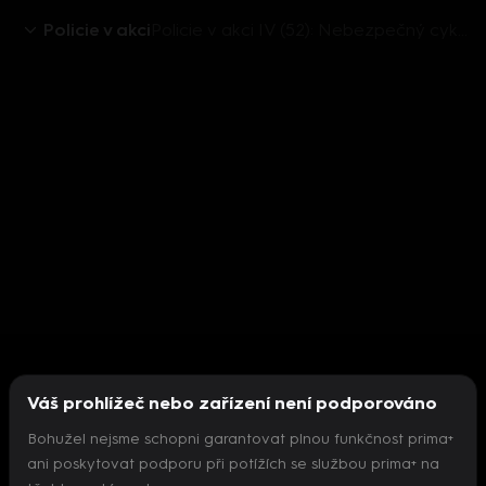
Policie v akci
Policie v akci IV (52): Nebezpečný cyklista
Váš prohlížeč nebo zařízení není podporováno
Bohužel nejsme schopni garantovat plnou funkčnost prima+
ani poskytovat podporu při potížích se službou prima+ na
Nepodařilo se inicializovat přehrávač