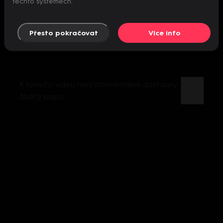
těchto systémech.
Přesto pokračovat
Více info
K tomuto videu není momentálně dostupný
žádný popis.