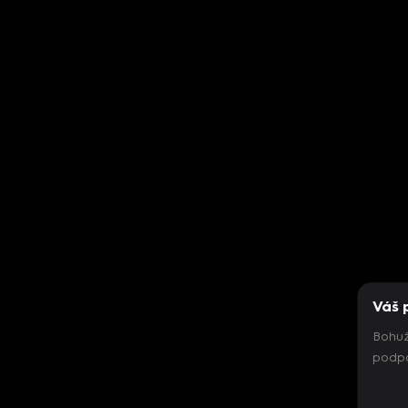
Váš 
Bohuž
podpo