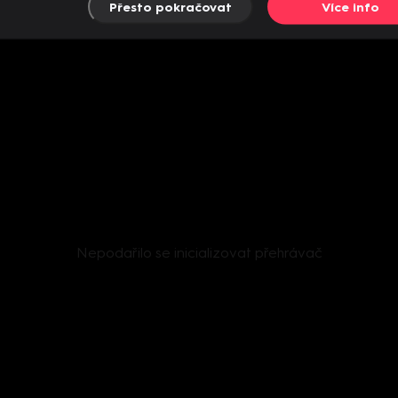
Přesto pokračovat
Více info
Nepodařilo se inicializovat přehrávač