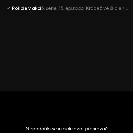
Policie v akci
5. série, 15. epizoda: Krádež ve škole / Pachatel ve křoví / Koláčky s trávou / Hádka kvůli nákupu
Nepodařilo se inicializovat přehrávač