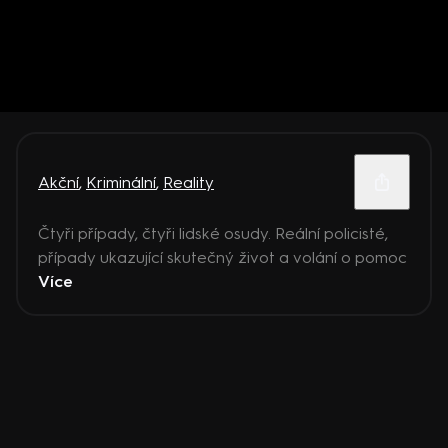
Akční
,
Kriminální
,
Reality
Čtyři případy, čtyři lidské osudy. Reální policisté,
případy ukazující skutečný život a volání o pomoc
Více