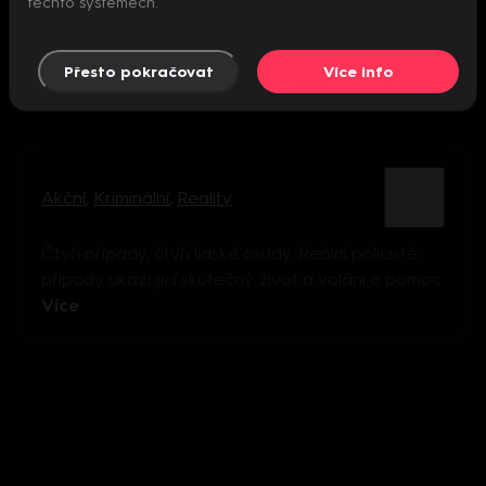
těchto systémech.
Přesto pokračovat
Více info
Akční
,
Kriminální
,
Reality
Čtyři případy, čtyři lidské osudy. Reální policisté,
případy ukazující skutečný život a volání o pomoc
Více