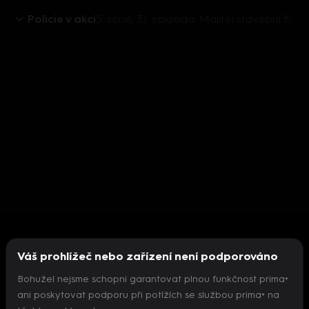
Policie v akci
5. série, 31. epizoda: Majitel stavební firmy I / Ztracený notebook / Majitel stavební firmy II
Váš prohlížeč nebo zařízení není podporováno
Bohužel nejsme schopni garantovat plnou funkčnost prima+
ani poskytovat podporu při potížích se službou prima+ na
Nepodařilo se inicializovat přehrávač