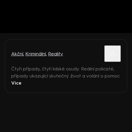
Akční
,
Kriminální
,
Reality
Čtyři případy, čtyři lidské osudy. Reální policisté,
případy ukazující skutečný život a volání o pomoc
Více