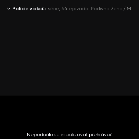
Policie v akci
5. série, 44. epizoda: Podivná žena / Moderní seniorka / Feťák a stařečci / Odstavné parkoviště
Nepodařilo se inicializovat přehrávač