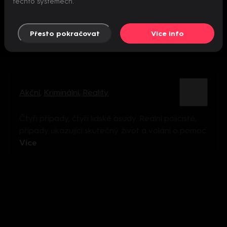
těchto systémech.
Přesto pokračovat
Více info
Akční
,
Kriminální
,
Reality
Čtyři případy, čtyři lidské osudy. Reální policisté,
případy ukazující skutečný život a volání o pomoc
Více