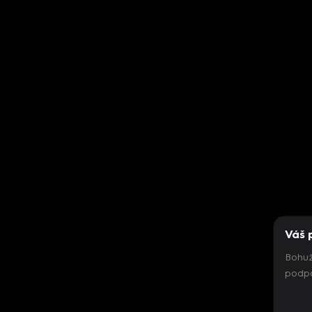
Váš 
Bohuž
podpo