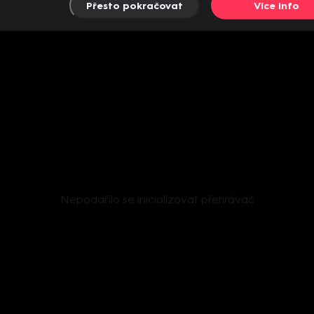
Přesto pokračovat
Více info
Nepodařilo se inicializovat přehrávač