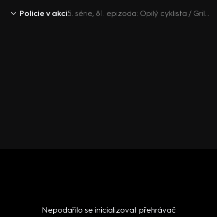
Policie v akci
5. série, 81. epizoda: Opilý cyklista / Grilovačka na hřišti / Pro dobrotu na žebrotu / Přepadení cyklisty
Nepodařilo se inicializovat přehrávač