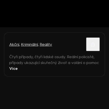
Akční
,
Kriminální
,
Reality
Čtyři případy, čtyři lidské osudy. Reální policisté,
případy ukazující skutečný život a volání o pomoc
Více