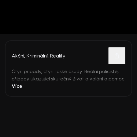
Akční
,
Kriminální
,
Reality
Čtyři případy, čtyři lidské osudy. Reální policisté,
případy ukazující skutečný život a volání o pomoc
Více