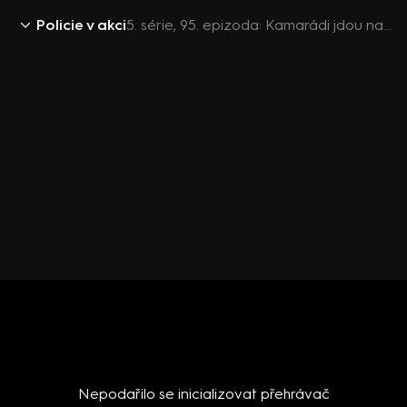
Policie v akci
5. série, 95. epizoda: Kamarádi jdou na ryby / Lupiči bezdomovci
Nepodařilo se inicializovat přehrávač