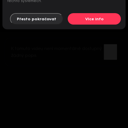
těchto systémech.
Přesto pokračovat
Více info
K tomuto videu není momentálně dostupný
žádný popis.