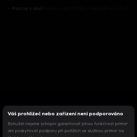
Policie v akci
Policie v akci V (51) - Pasažéři v kufru taxíku
Váš prohlížeč nebo zařízení není podporováno
Bohužel nejsme schopni garantovat plnou funkčnost prima+
ani poskytovat podporu při potížích se službou prima+ na
Nepodařilo se inicializovat přehrávač