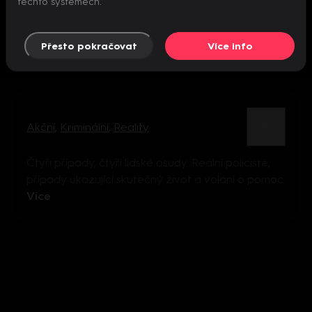
těchto systémech.
Přesto pokračovat
Více info
Akční
,
Kriminální
,
Reality
Čtyři případy, čtyři lidské osudy. Reální policisté,
případy ukazující skutečný život a volání o pomoc
Více