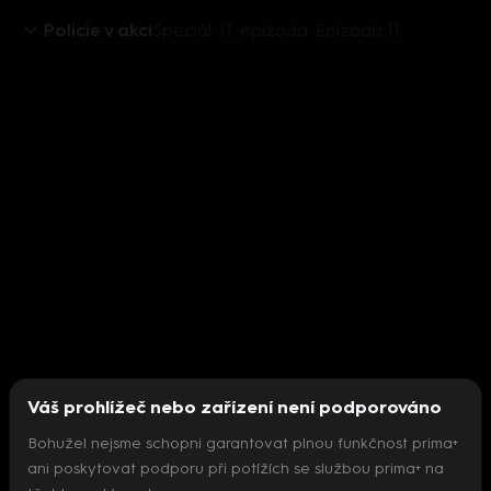
Policie v akci
Speciál: 11. epizoda: Epizoda 11
Váš prohlížeč nebo zařízení není podporováno
Bohužel nejsme schopni garantovat plnou funkčnost prima+
ani poskytovat podporu při potížích se službou prima+ na
Nepodařilo se inicializovat přehrávač