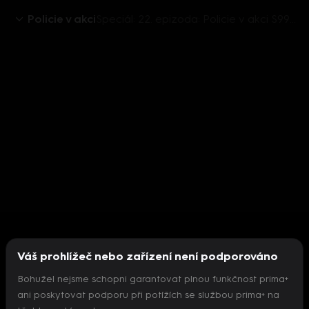
Policie v akci
Speciál: 22. epizoda: Policie v akci S99 (22) - Epizoda 22
Váš prohlížeč nebo zařízení není podporováno
Bohužel nejsme schopni garantovat plnou funkčnost prima+
ani poskytovat podporu při potížích se službou prima+ na
Nepodařilo se inicializovat přehrávač