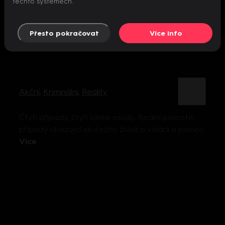
těchto systémech.
Přesto pokračovat
Více info
Akční
,
Kriminální
,
Reality
Čtyři případy, čtyři lidské osudy. Reální policisté,
případy ukazující skutečný život a volání o pomoc
Více