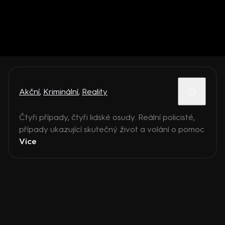
Akční
,
Kriminální
,
Reality
Čtyři případy, čtyři lidské osudy. Reální policisté,
případy ukazující skutečný život a volání o pomoc
Více