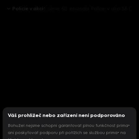
Policie v akci
6. série, 60. epizoda: Policie v akci S6 (60)
Váš prohlížeč nebo zařízení není podporováno
Bohužel nejsme schopni garantovat plnou funkčnost prima+
ani poskytovat podporu při potížích se službou prima+ na
Nepodařilo se inicializovat přehrávač