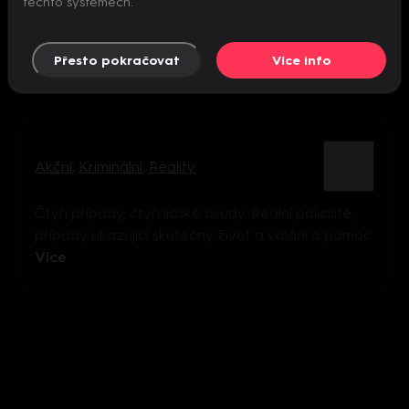
těchto systémech.
Přesto pokračovat
Více info
Akční
,
Kriminální
,
Reality
Čtyři případy, čtyři lidské osudy. Reální policisté,
případy ukazující skutečný život a volání o pomoc
Více