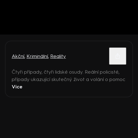
Akční
,
Kriminální
,
Reality
Čtyři případy, čtyři lidské osudy. Reální policisté,
případy ukazující skutečný život a volání o pomoc
Více