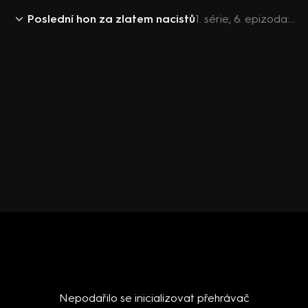
Poslední hon za zlatem nacistů
1. série, 6. epizoda: Poslední hon za zlatem nacistů S1 (6)
Nepodařilo se inicializovat přehrávač