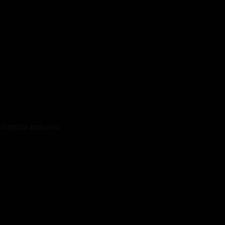
t roztrhal smlouvu