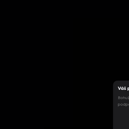
Váš 
Bohuž
podpo