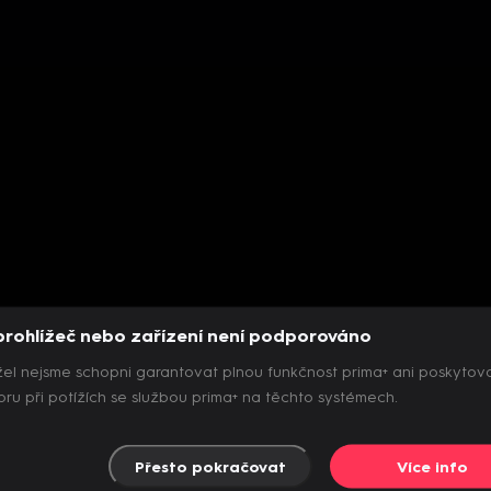
prohlížeč nebo zařízení není podporováno
el nejsme schopni garantovat plnou funkčnost prima+ ani poskytov
ru při potížích se službou prima+ na těchto systémech.
Přesto pokračovat
Více info