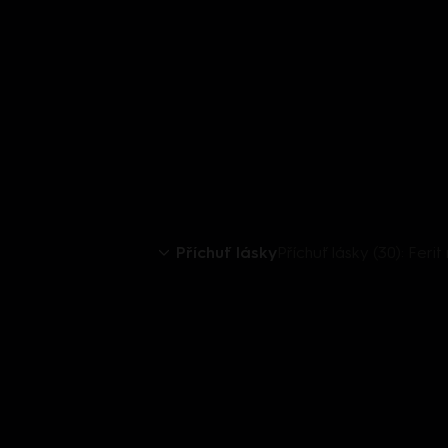
Příchuť lásky
Příchuť lásky (30): Feri