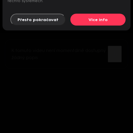
těchto systémech.
Přesto pokračovat
Více info
K tomuto videu není momentálně dostupný
žádný popis.