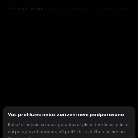
Příchuť lásky
Příchuť lásky (33): Ferit odchází z oslavy
Váš prohlížeč nebo zařízení není podporováno
Bohužel nejsme schopni garantovat plnou funkčnost prima+
ani poskytovat podporu při potížích se službou prima+ na
Nepodařilo se inicializovat přehrávač