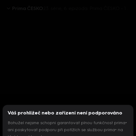
Prima ČESKO
23. série, 6. epizoda: Prima ČESKO - 12.2. v 08:26
Váš prohlížeč nebo zařízení není podporováno
Bohužel nejsme schopni garantovat plnou funkčnost prima+
ani poskytovat podporu při potížích se službou prima+ na
Nepodařilo se inicializovat přehrávač