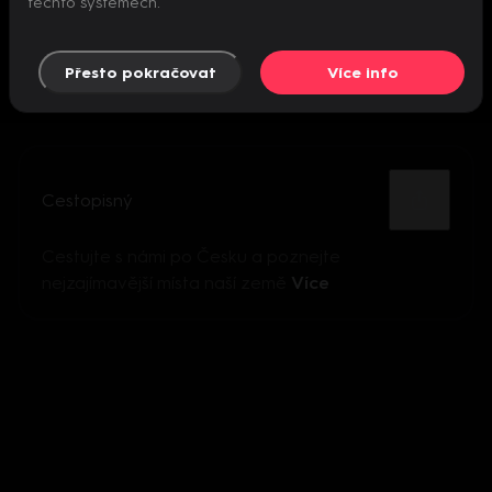
těchto systémech.
Přesto pokračovat
Více info
Cestopisný
Cestujte s námi po Česku a poznejte
nejzajímavější místa naší země
Více