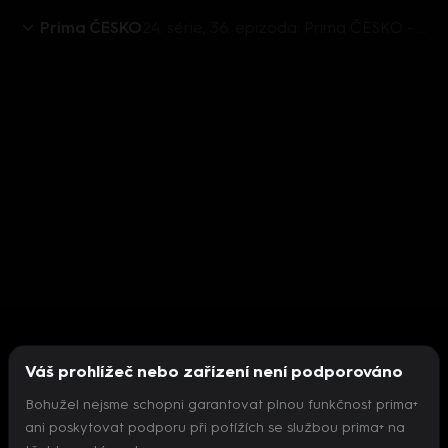
Prima ČESKO
24. série, 36. epizoda: Prima ČESKO - 8.9. v 08:25
Váš prohlížeč nebo zařízení není podporováno
Bohužel nejsme schopni garantovat plnou funkčnost prima+
ani poskytovat podporu při potížích se službou prima+ na
Nepodařilo se inicializovat přehrávač