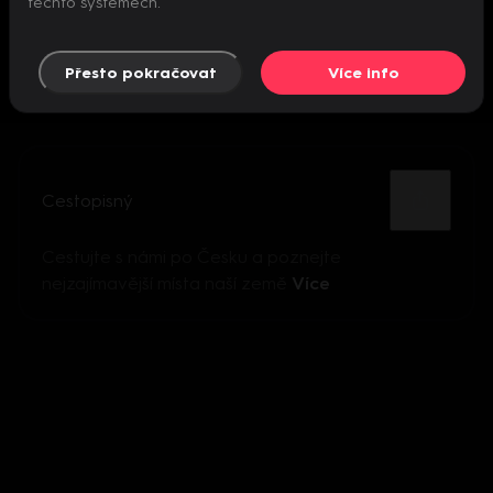
těchto systémech.
Přesto pokračovat
Více info
Cestopisný
Cestujte s námi po Česku a poznejte
nejzajímavější místa naší země
Více