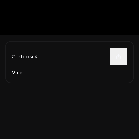
Cestopisný
Více