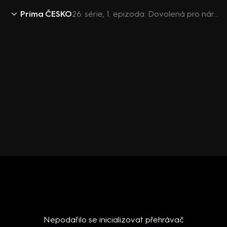
Prima ČESKO
26. série, 1. epizoda: Dovolená pro náročné? Králický Sněžník nabízí pohyb, historii i hýčkání těla
Nepodařilo se inicializovat přehrávač