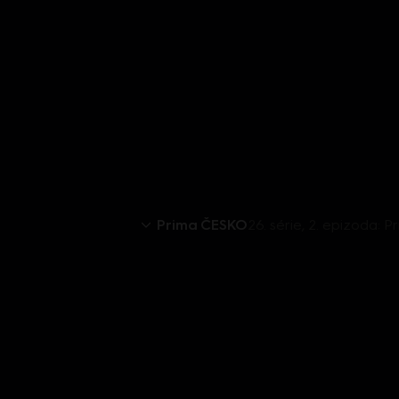
Prima ČESKO
26. série, 2. epizoda: P