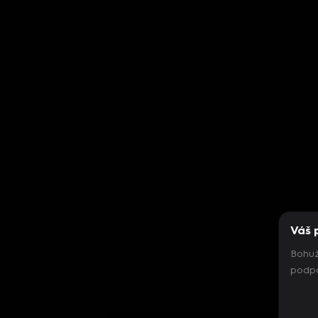
Váš 
Bohuž
podpo