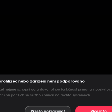
prohlížeč nebo zařízení není podporováno
el nejsme schopni garantovat plnou funkčnost prima+ ani poskytov
ru při potížích se službou prima+ na těchto systémech.
Přesto pokračovat
Více info