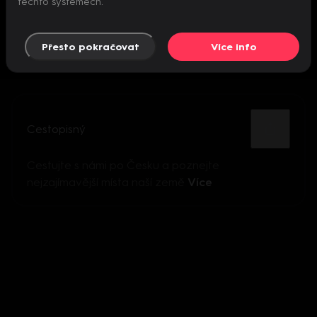
těchto systémech.
Přesto pokračovat
Více info
Cestopisný
Cestujte s námi po Česku a poznejte
nejzajímavější místa naší země
Více