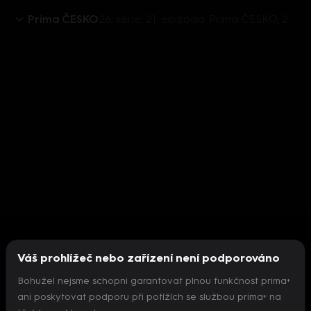
Prima ČESKO
26. série, 21. epizoda: Prima ČESKO, 24.5. v 08:45
Váš prohlížeč nebo zařízení není podporováno
Bohužel nejsme schopni garantovat plnou funkčnost prima+
ani poskytovat podporu při potížích se službou prima+ na
Nepodařilo se inicializovat přehrávač