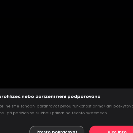
prohlížeč nebo zařízení není podporováno
el nejsme schopni garantovat plnou funkčnost prima+ ani poskytov
ru při potížích se službou prima+ na těchto systémech.
Přesto pokračovat
Více info