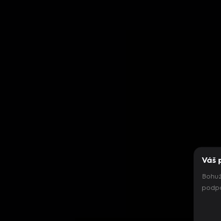
Váš 
Bohuž
podpo