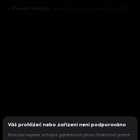
Prima Partička
1. série, 110. epizoda: Partička (110)
Váš prohlížeč nebo zařízení není podporováno
Bohužel nejsme schopni garantovat plnou funkčnost prima+