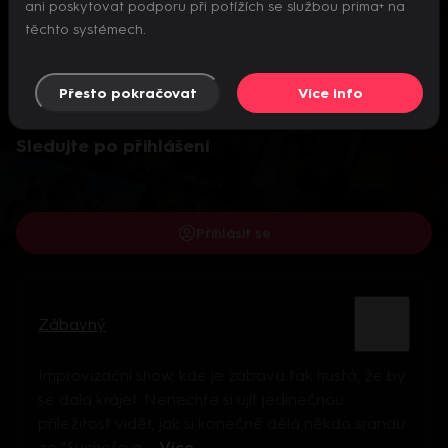
ani poskytovat podporu při potížích se službou prima+ na
těchto systémech.
Přesto pokračovat
Více info
Video je dostupné pouze pro přihlášené uživatele.
Sledujte po přihlášení
Přihlásit se
Zábavný
Improvizační show, kde je zábava tak hustá, že by
se dala krájet. Nenechte si ujít jedinečnou
příležitost vidět, jak si konečně dělá někdo srandu
ze "Suchoše a ...
Více