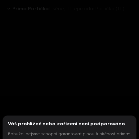
Prima Partička
1. série, 111. epizoda: Partička (111)
Váš prohlížeč nebo zařízení není podporováno
Bohužel nejsme schopni garantovat plnou funkčnost prima+