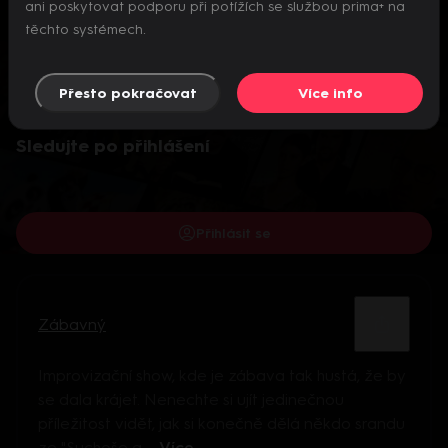
ani poskytovat podporu při potížích se službou prima+ na
těchto systémech.
Přesto pokračovat
Více info
Video je dostupné pouze pro přihlášené uživatele.
Sledujte po přihlášení
Přihlásit se
Zábavný
Improvizační show, kde je zábava tak hustá, že by
se dala krájet. Nenechte si ujít jedinečnou
příležitost vidět, jak si konečně dělá někdo srandu
ze "Suchoše a ...
Více