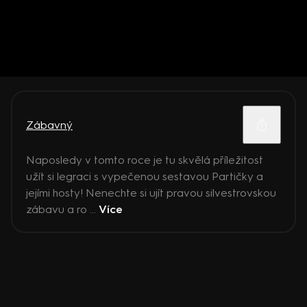
Zábavný
Naposledy v tomto roce je tu skvělá příležitost
užít si legraci s vypečenou sestavou Partičky a
jejími hosty! Nenechte si ujít pravou silvestrovskou
zábavu a ro ...
Více