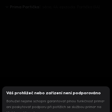
Prima Partička
1. série, 44. epizoda: Partička (44)
Váš prohlížeč nebo zařízení není podporováno
Bohužel nejsme schopni garantovat plnou funkčnost prima+
ani poskytovat podporu při potížích se službou prima+ na
Nepodařilo se inicializovat přehrávač