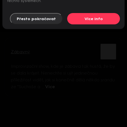
těchto systémech.
Přesto pokračovat
Více info
Zábavný
Improvizační show, kde je zábava tak hustá, že by
se dala krájet. Nenechte si ujít jedinečnou
příležitost vidět, jak si konečně dělá někdo srandu
ze "Suchoše a ...
Více