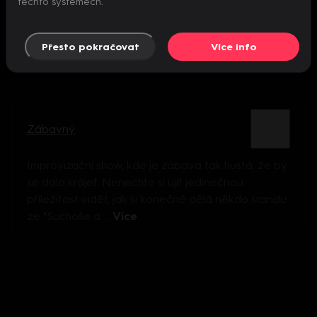
těchto systémech.
Přesto pokračovat
Více info
Zábavný
Improvizační show, kde je zábava tak hustá, že by
se dala krájet. Nenechte si ujít jedinečnou
příležitost vidět, jak si konečně dělá někdo srandu
ze "Suchoše a ...
Více