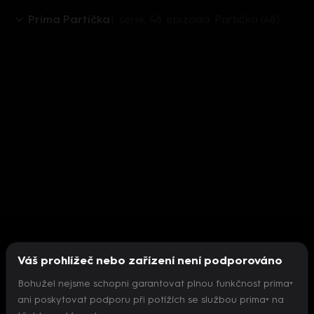
Prima Partička
1. série, 48. epizoda: Partička (48)
Váš prohlížeč nebo zařízení není podporováno
Bohužel nejsme schopni garantovat plnou funkčnost prima+
ani poskytovat podporu při potížích se službou prima+ na
Nepodařilo se inicializovat přehrávač