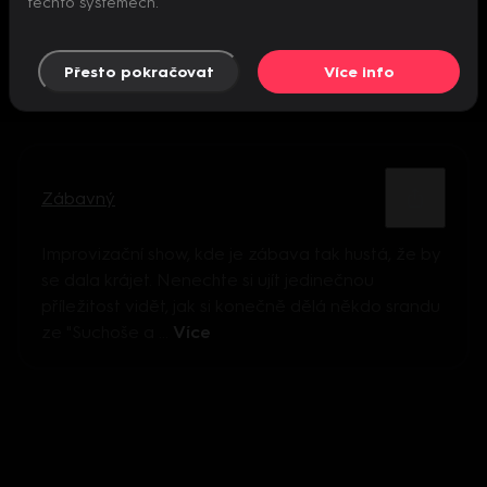
těchto systémech.
Přesto pokračovat
Více info
Zábavný
Improvizační show, kde je zábava tak hustá, že by
se dala krájet. Nenechte si ujít jedinečnou
příležitost vidět, jak si konečně dělá někdo srandu
ze "Suchoše a ...
Více