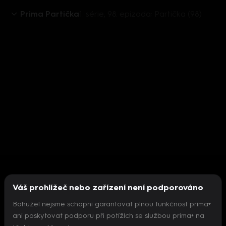
Prima Partička
1. série, 98. epizoda: Partička (98)
Váš prohlížeč nebo zařízení není podporováno
Bohužel nejsme schopni garantovat plnou funkčnost prima+
ani poskytovat podporu při potížích se službou prima+ na
Nepodařilo se inicializovat přehrávač