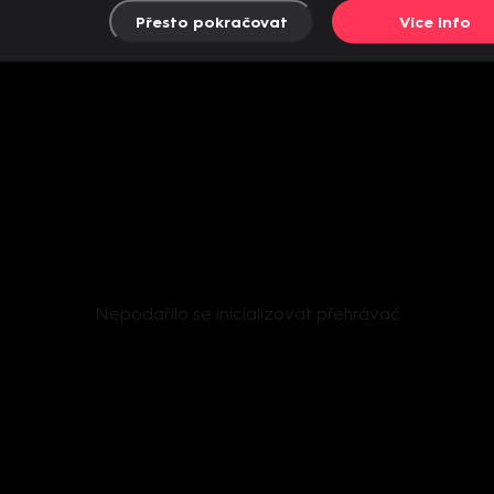
Přesto pokračovat
Více info
Nepodařilo se inicializovat přehrávač