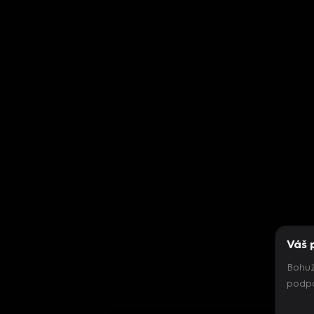
Váš 
Bohuž
podpo