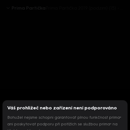
Prima Partička
Prima Partička 2019 (podzim) (15) - Hra s písmeny
Váš prohlížeč nebo zařízení není podporováno
Bohužel nejsme schopni garantovat plnou funkčnost prima+
ani poskytovat podporu při potížích se službou prima+ na
Nepodařilo se inicializovat přehrávač