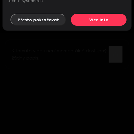
těchto systémech.
Přesto pokračovat
Více info
K tomuto videu není momentálně dostupný
žádný popis.