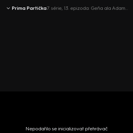
Prima Partička
7. série, 13. epizoda: Geňa ala Adam Vojtěch / Michal hádal Kněžnu Libuši / Igor jako revolver
Nepodařilo se inicializovat přehrávač