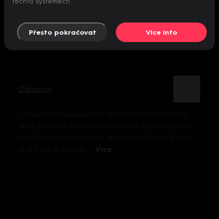
těchto systémech.
Přesto pokračovat
Více info
Zábavný
Oblíbená a nespoutaná Silvestrovská Partička!
Sledujte show, která srší humorem, improvizací a
neskutečnými momenty, za kterými i letos budou
stát Michal Suchán ...
Více