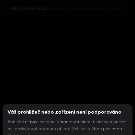
Prima Partička
8. série, 16. epizoda: Silvestrovská Partička (16)
Váš prohlížeč nebo zařízení není podporováno
Bohužel nejsme schopni garantovat plnou funkčnost prima+
ani poskytovat podporu při potížích se službou prima+ na
Nepodařilo se inicializovat přehrávač