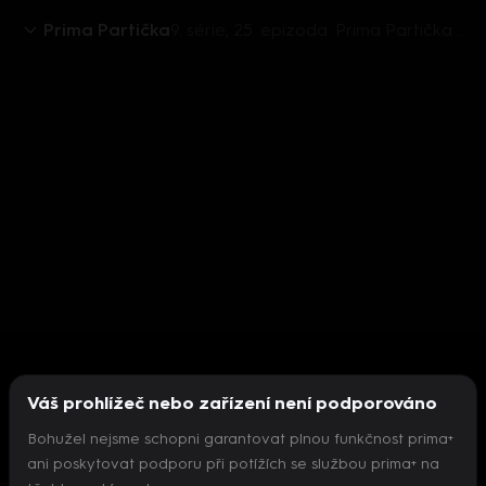
Prima Partička
9. série, 25. epizoda: Prima Partička (25)
Váš prohlížeč nebo zařízení není podporováno
Bohužel nejsme schopni garantovat plnou funkčnost prima+
ani poskytovat podporu při potížích se službou prima+ na
Nepodařilo se inicializovat přehrávač