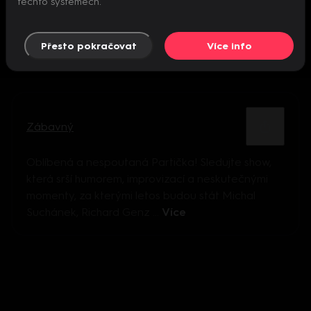
těchto systémech.
Přesto pokračovat
Více info
Zábavný
Oblíbená a nespoutaná Partička! Sledujte show,
která srší humorem, improvizací a neskutečnými
momenty, za kterými letos budou stát Michal
Suchánek, Richard Genz ...
Více