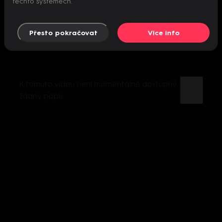
těchto systémech.
Přesto pokračovat
Více info
K tomuto videu není momentálně dostupný
žádný popis.