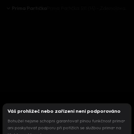
Prima Partička
Prima Partička S11 (14) - Zdemolovaný stánek s občerstvením
Váš prohlížeč nebo zařízení není podporováno
Bohužel nejsme schopni garantovat plnou funkčnost prima+
ani poskytovat podporu při potížích se službou prima+ na
Nepodařilo se inicializovat přehrávač