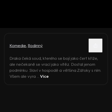
Komedie
,
Rodinný
Draka čeká soud, kterého se bojí jako čert kříže,
ale nečekaně se vrací jako vítěz. Dostal jenom
podmínku. Slaví v hospodě a většina Zátoky s ním.
Všem ale vyra ...
Více