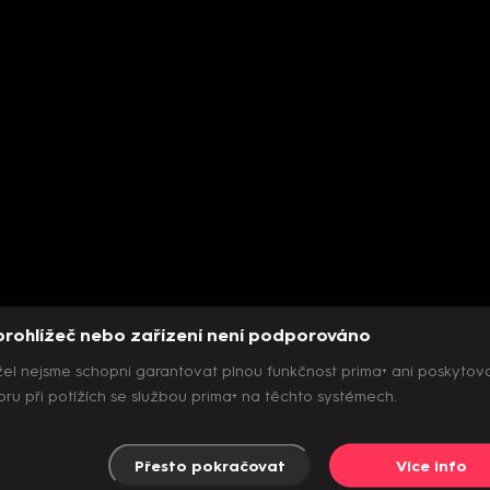
prohlížeč nebo zařízení není podporováno
el nejsme schopni garantovat plnou funkčnost prima+ ani poskytov
ru při potížích se službou prima+ na těchto systémech.
Přesto pokračovat
Více info