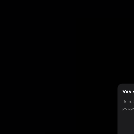
Váš 
Bohuž
podpo