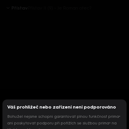
Přístav
Přístav II (9) – Je Roman otec?
Váš prohlížeč nebo zařízení není podporováno
Bohužel nejsme schopni garantovat plnou funkčnost prima+
ani poskytovat podporu při potížích se službou prima+ na
Nepodařilo se inicializovat přehrávač