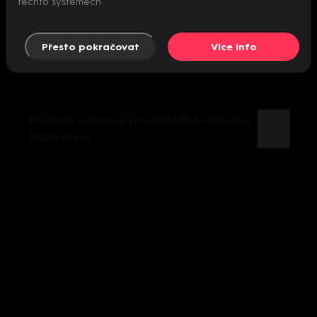
těchto systémech.
Přesto pokračovat
Více info
K tomuto videu není momentálně dostupný
žádný popis.