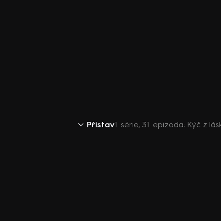
Přístav
1. série, 31. epizoda: Kýč z lás