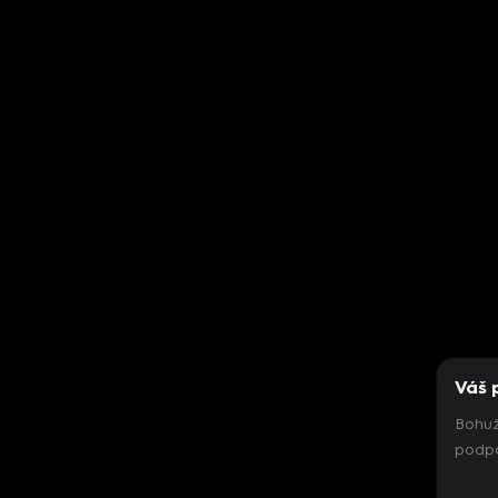
Váš 
Bohuž
podpo