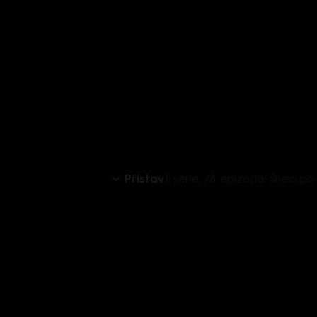
Přístav
1. série, 78. epizoda: Šneci p