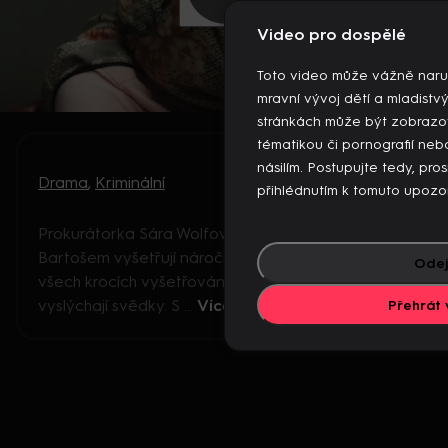
Video pro dospělé
Toto video může vážně naru
mravní vývoj dětí a mladistv
stránkách může být zobrazo
tématikou či pornografií n
násilím. Postupujte tedy, pro
Drama
,
Kriminální
přihlédnutím k tomuto upozo
Prokurátorka Sára Wolfová spolu s majorem
Bartošem vyšetřují náročné zločiny. Podílí se na
Odej
všech krocích vyšetřování, zkoumají místo činu a
vyslýchají svědky. S ...
Více
Přehrát 