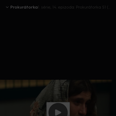
Prokurátorka
1. série, 14. epizoda: Prokurátorka S1 (14)
Aktuálně je přehráváno příliš mnoho videí současně.
Pokud chcete pokračovat v přehrávání na tomto
zařízení, ukončete přehrávání na jiných zařízeních.
Více o limitu změn zařízení