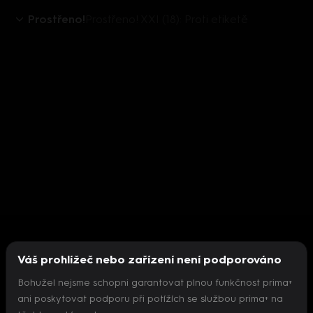
Prostřeno!
Prostřeno! XXI (18): Proti etiketě
Váš prohlížeč nebo zařízení není podporováno
Bohužel nejsme schopni garantovat plnou funkčnost prima+
ani poskytovat podporu při potížích se službou prima+ na
Nepodařilo se inicializovat přehrávač