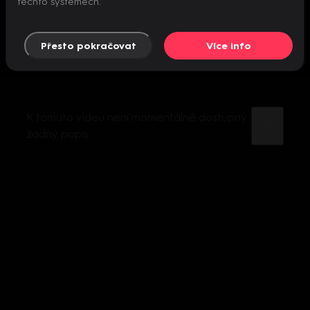
těchto systémech.
Přesto pokračovat
Více info
K tomuto videu není momentálně dostupný
žádný popis.